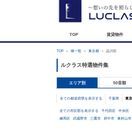
TOP
賃貸物件
TOP
＞
棟一覧
＞
東京都
＞
品川区
ルクラス特選物件集
エリア別
50音順
全ての都道府県を表示する
千葉県
東
全ての市区郡を表示する
千代田区
中央区
練馬区
武蔵野市
三鷹市
府中市
東村山市