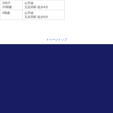
289戸
山手線
25階建
五反田駅 徒歩4分
4階建
山手線
五反田駅 徒歩6分
ページトップ