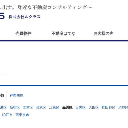
売買物件
不動産はてな
お客様の声
京都
神奈川県
港区
新宿区
文京区
台東区
江東区
品川区
目黒区
大田区
世田谷区
渋谷
狛江市
西東京市