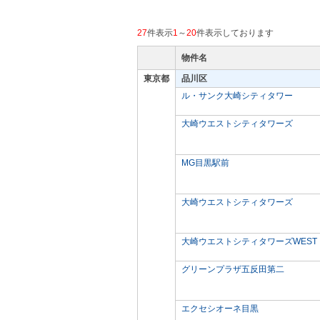
27
件表示
1
～
20
件表示しております
物件名
東京都
品川区
ル・サンク大崎シティタワー
大崎ウエストシティタワーズ
MG目黒駅前
大崎ウエストシティタワーズ
大崎ウエストシティタワーズWEST
グリーンプラザ五反田第二
エクセシオーネ目黒