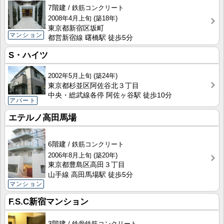
7階建
鉄筋コンクリート
2008年4月上旬
(築18年)
東京都新宿区坂町
マンション
都営新宿線 曙橋駅 徒歩5分
S・ハイツ
2002年5月上旬
(築24年)
東京都杉並区阿佐谷北３丁目
中央・総武線各停 阿佐ヶ谷駅 徒歩10分
アパート
エテルノ高田馬場
6階建
鉄筋コンクリート
2006年8月上旬
(築20年)
東京都豊島区高田３丁目
山手線 高田馬場駅 徒歩5分
マンション
F.S.C新宿マンション
3階建
鉄骨鉄筋コンクリート