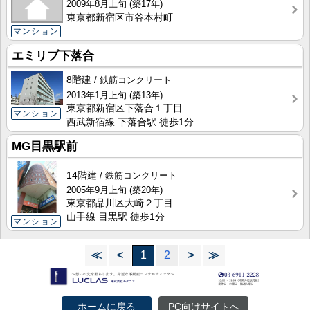
2009年8月上旬
(築17年)
東京都新宿区市谷本村町
マンション
エミリブ下落合
8階建
鉄筋コンクリート
2013年1月上旬
(築13年)
東京都新宿区下落合１丁目
マンション
西武新宿線 下落合駅 徒歩1分
MG目黒駅前
14階建
鉄筋コンクリート
2005年9月上旬
(築20年)
東京都品川区大崎２丁目
山手線 目黒駅 徒歩1分
マンション
≪
<
1
2
>
≫
ホームに戻る
PC向けサイトへ