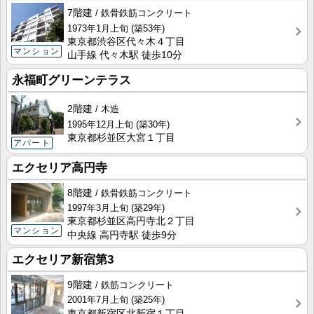
7階建
鉄骨鉄筋コンクリート
1973年1月上旬
(築53年)
東京都渋谷区代々木４丁目
マンション
山手線 代々木駅 徒歩10分
永福町グリーンテラス
2階建
木造
1995年12月上旬
(築30年)
東京都杉並区大宮１丁目
アパート
エクセリア高円寺
8階建
鉄骨鉄筋コンクリート
1997年3月上旬
(築29年)
東京都杉並区高円寺北２丁目
マンション
中央線 高円寺駅 徒歩9分
エクセリア新宿第3
9階建
鉄筋コンクリート
2001年7月上旬
(築25年)
東京都新宿区北新宿１丁目