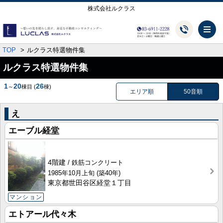
株式会社ルクラス
メ
TOP
ルクラス特選物件集
ルクラス特選物件集
1
20
26
～
棟目
(
棟)
エリア順
50音順
え
エーブル経堂
4階建
鉄筋コンクリート
1985年10月上旬
(築40年)
東京都世田谷区経堂１丁目
マンション
エトアール代々木