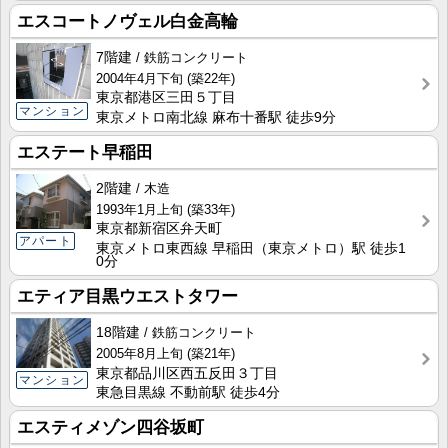
エスコートノヴェル白金高輪
7階建
鉄筋コンクリート
2004年4月下旬
(築22年)
東京都港区三田５丁目
マンション
東京メトロ南北線 麻布十番駅 徒歩9分
エステート早稲田
2階建
木造
1993年1月上旬
(築33年)
東京都新宿区弁天町
アパート
東京メトロ東西線 早稲田（東京メトロ）駅 徒歩1
0分
エティア目黒ウエストタワー
18階建
鉄筋コンクリート
2005年8月上旬
(築21年)
東京都品川区西五反田３丁目
マンション
東急目黒線 不動前駅 徒歩4分
エスティメゾン四谷坂町