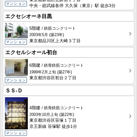
マンション
中央・総武線各停 大久保（東京）駅 徒歩3分
エクセシオーネ目黒
5階建
鉄筋コンクリート
2003年5月
(築23年)
東京都品川区上大崎３丁目
マンション
エクセルシオール初台
6階建
鉄骨鉄筋コンクリート
1999年2月上旬
(築27年)
東京都渋谷区初台２丁目
マンション
ＳＳ-Ｄ
4階建
鉄骨鉄筋コンクリート
2003年10月上旬
(築22年)
東京都渋谷区笹塚１丁目
京王新線 笹塚駅 徒歩1分
マンション