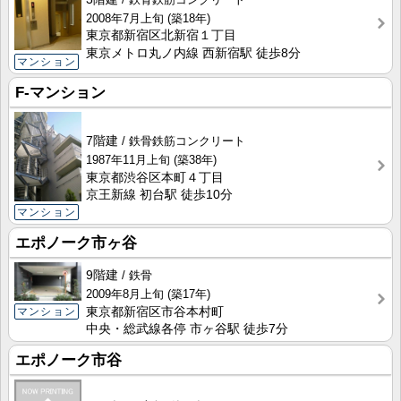
2008年7月上旬
(築18年)
東京都新宿区北新宿１丁目
東京メトロ丸ノ内線 西新宿駅 徒歩8分
マンション
F-マンション
7階建
鉄骨鉄筋コンクリート
1987年11月上旬
(築38年)
東京都渋谷区本町４丁目
京王新線 初台駅 徒歩10分
マンション
エポノーク市ヶ谷
9階建
鉄骨
2009年8月上旬
(築17年)
マンション
東京都新宿区市谷本村町
中央・総武線各停 市ヶ谷駅 徒歩7分
エポノーク市谷