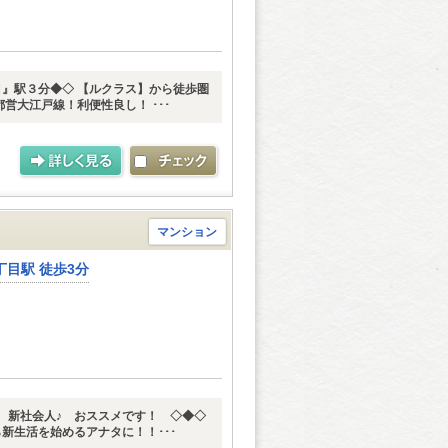
』駅３分◆◇ 【ルクラス】から徒歩圏
営大江戸線！利便性良し！ ･･･
マンション
目駅 徒歩3分
 新社会人♪ おススメです！ ◇◆◇
活を始めるアナタに！！･･･