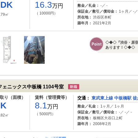
1DK
16.3
万円
敷金／礼金：
-／ -
保証金／敷引／償却金：
1ヶ月／ -／ 
（ 10000円）
.79㎡
所在地：
渋谷区本町
築年月：
2021年2月
◇◆◇『渋谷・原
あります！◇◆
フェニックス中板橋 1104号室
取り（面積）
賃料（管理費等）
交通：
東武東上線 中板橋駅 徒
1K
8.1
万円
敷金／礼金：
1ヶ月／ 1ヶ月
保証金／敷引／償却金：
-／ -／ -
（ 5000円）
.82㎡
所在地：
板橋区大谷口上町
築年月：
2008年2月