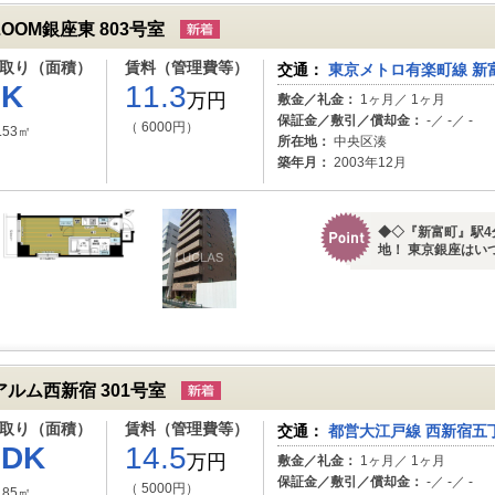
ZOOM銀座東 803号室
取り（面積）
賃料（管理費等）
交通：
東京メトロ有楽町線 新
1K
11.3
万円
敷金／礼金：
1ヶ月／ 1ヶ月
保証金／敷引／償却金：
-／ -／ -
（ 6000円）
.53㎡
所在地：
中央区湊
築年月：
2003年12月
◆◇『新富町』駅4
地！ 東京銀座はいつ
アルム西新宿 301号室
取り（面積）
賃料（管理費等）
交通：
都営大江戸線 西新宿五丁
1DK
14.5
万円
敷金／礼金：
1ヶ月／ 1ヶ月
保証金／敷引／償却金：
-／ -／ -
（ 5000円）
.85㎡