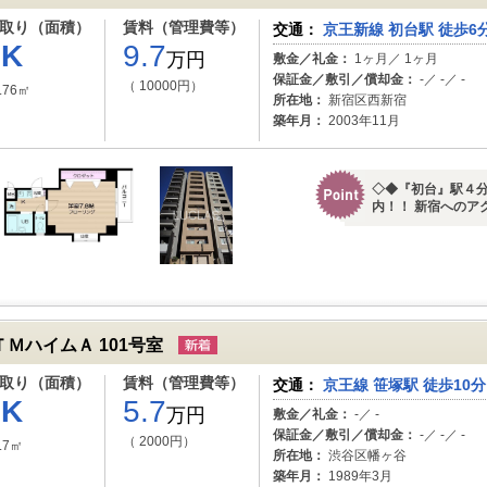
取り（面積）
賃料（管理費等）
交通：
京王新線 初台駅 徒歩6
1K
9.7
万円
敷金／礼金：
1ヶ月／ 1ヶ月
保証金／敷引／償却金：
-／ -／ -
（ 10000円）
.76㎡
所在地：
新宿区西新宿
築年月：
2003年11月
◇◆『初台』駅４分
内！！ 新宿へのア
ＴＭハイムＡ 101号室
取り（面積）
賃料（管理費等）
交通：
京王線 笹塚駅 徒歩10分
1K
5.7
万円
敷金／礼金：
-／ -
保証金／敷引／償却金：
-／ -／ -
（ 2000円）
.7㎡
所在地：
渋谷区幡ヶ谷
築年月：
1989年3月