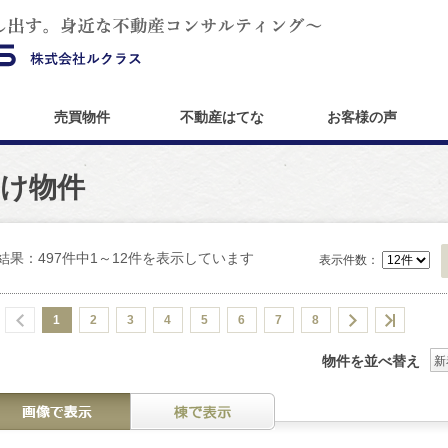
売買物件
不動産はてな
お客様の声
け物件
結果：497件中1～12件を表示しています
表示件数：
1
2
3
4
5
6
7
8
物件を並べ替え
新