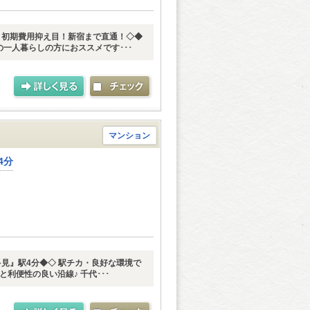
！初期費用抑え目！新宿まで直通！◇◆
人暮らしの方におススメです･･･
マンション
4分
見』駅4分◆◇ 駅チカ・良好な環境で
と利便性の良い沿線♪ 千代･･･