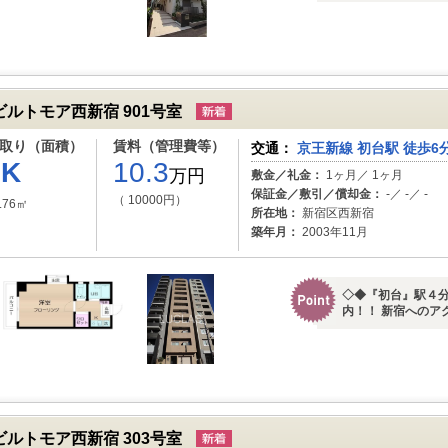
ビルトモア西新宿 901号室
取り（面積）
賃料（管理費等）
交通：
京王新線 初台駅 徒歩6
1K
10.3
万円
敷金／礼金：
1ヶ月／ 1ヶ月
保証金／敷引／償却金：
-／ -／ -
（ 10000円）
.76㎡
所在地：
新宿区西新宿
築年月：
2003年11月
◇◆『初台』駅４分
内！！ 新宿へのア
ビルトモア西新宿 303号室