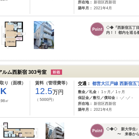
所在地：
新宿区西新宿
築年月：
2021年4月
◇◆『西新宿五丁目
内！！ 都内を巡る都
アルム西新宿 303号室
取り（面積）
賃料（管理費等）
交通：
都営大江戸線 西新宿五丁
1K
12.5
万円
敷金／礼金：
1ヶ月／ 1ヶ月
保証金／敷引／償却金：
-／ -／ -
（ 5000円）
.98㎡
所在地：
新宿区西新宿
築年月：
2021年4月
◇◆◇ 新大学生♪
〜 来春から新生