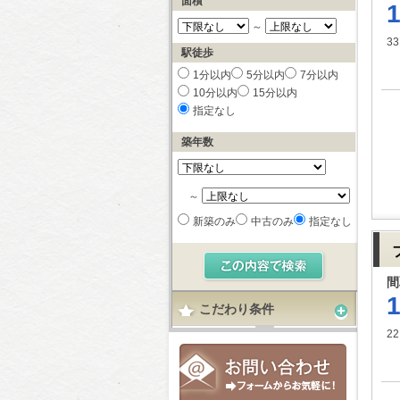
面積
～
33
駅徒歩
1分以内
5分以内
7分以内
10分以内
15分以内
指定なし
築年数
～
新築のみ
中古のみ
指定なし
間
こだわり条件
22