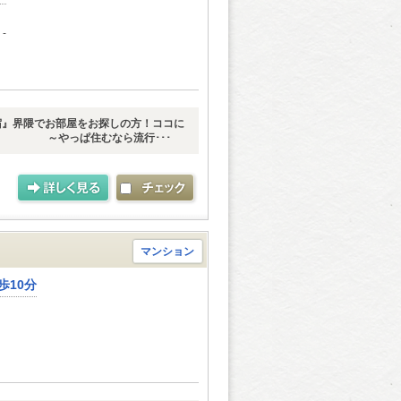
-
宿』界隈でお部屋をお探しの方！ココに
◇ ～やっぱ住むなら流行･･･
マンション
歩10分