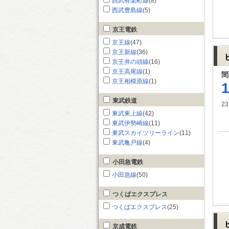
西武有楽町線
(8)
西武豊島線
(5)
京王電鉄
京王線
(47)
京王新線
(36)
京王井の頭線
(16)
京王高尾線
(1)
間
京王相模原線
(1)
東武鉄道
23
東武東上線
(42)
東武伊勢崎線
(11)
東武スカイツリーライン
(11)
東武亀戸線
(4)
小田急電鉄
小田急線
(50)
つくばエクスプレス
つくばエクスプレス
(25)
京成電鉄