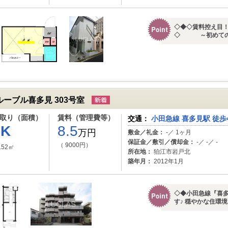
◇◆◇賃料控え目
◇ ～初めての一
ルーブル喜多見 303号室
取り（面積）
賃料（管理費等）
交通：
小田急線 喜多見駅 徒歩
1K
8.5
万円
敷金／礼金：
-／ 1ヶ月
保証金／敷引／償却金：
-／ -／ -
（ 9000円）
.52㎡
所在地：
狛江市岩戸北
築年月：
2012年1月
◇◆小田急線『喜多
す♪ 穏やかな住環境