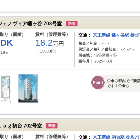
ジェノヴィア幡ヶ谷 703号室
取り（面積）
賃料（管理費等）
交通：
京王新線 幡ヶ谷駅 徒歩
1DK
18.2
万円
敷金／礼金：
-／ -
保証金／敷引／償却金：
-／ -／ -
（ 15000円）
.19㎡
所在地：
渋谷区幡ヶ谷
築年月：
2025年3月
◇◆◇都内で『新
です！◇◆◇ 
Ｌｏｇ初台 702号室
取り（面積）
賃料（管理費等）
交通：
京王新線 初台駅 徒歩7