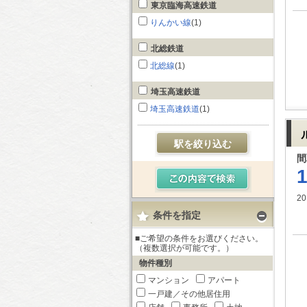
東京臨海高速鉄道
りんかい線
(1)
北総鉄道
北総線
(1)
埼玉高速鉄道
埼玉高速鉄道
(1)
駅を絞り込む
間
20
条件を指定
■ご希望の条件をお選びください。
（複数選択が可能です。）
物件種別
マンション
アパート
一戸建／その他居住用