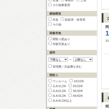
店舗
事務所
土地
その他事業用
建物構造
木造
鉄筋系・鉄骨系
その他
間
画像有無
間取り図あり
33
外観写真あり
賃料
～
管理費／共益費を含む
間取り
ワンルーム
1K/1DK
1LK/1LDK
2K/2DK
2LK/2LDK
3K/3DK
3LK/3LDK
4K/4DK
4LK/4LDK以上
間