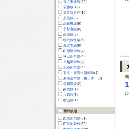
京浜東北線
(29)
常磐線
(19)
常磐線各停
(16)
京葉線
(9)
武蔵野線
(9)
宇都宮線
(6)
高崎線
(6)
総武線快速
(6)
東北本線
(6)
山形新幹線
(4)
秋田新幹線
(4)
上越新幹線
(4)
北陸新幹線
(4)
東北・北海道新幹線
(4)
間
東海道本線（東日本）
(3)
横須賀線
(2)
南武線
(1)
30
八高線
(1)
横浜線
(1)
西武鉄道
西武新宿線
(81)
西武池袋線
(59)