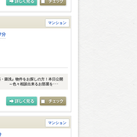
マンション
7分
築・築浅』物件をお探しの方！本日公開
～色々相談出来るお部屋を･･･
マンション
分