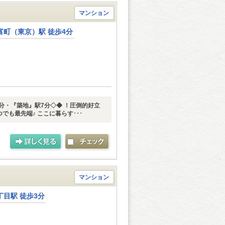
マンション
富町（東京）駅 徒歩4分
分・『築地』駅7分◇◆ ！圧倒的好立
でも最先端♪ ここに暮らす･･･
マンション
目駅 徒歩3分