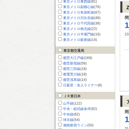
東京メトロ東西線
(81)
東京メトロ副都心線
(76)
東京メトロ有楽町線
(67)
間
東京メトロ日比谷線
(46)
東京メトロ千代田線
(36)
東京メトロ南北線
(22)
東京メトロ半蔵門線
(16)
23
東京メトロ銀座線
(14)
東京都交通局
都営大江戸線
(169)
都営新宿線
(56)
都営三田線
(18)
都電荒川線
(18)
都営浅草線
(14)
日暮里・舎人ライナー
(8)
ＪＲ東日本
山手線
(122)
中央・総武線各停
(92)
間
中央線
(82)
埼京線
(54)
湘南新宿ライン
(50)
31