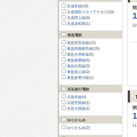
京成本線
(18)
間
京成成田スカイアクセス
(10)
京成押上線
(9)
京成金町線
(1)
22
東急電鉄
東急世田谷線
(10)
東急田園都市線
(10)
東急大井町線
(5)
東急東横線
(5)
東急目黒線
(3)
東急池上線
(2)
東急多摩川線
(1)
京浜急行電鉄
京急本線
(4)
京急空港線
(1)
間
京急大師線
(1)
ゆりかもめ
11
ゆりかもめ
(2)