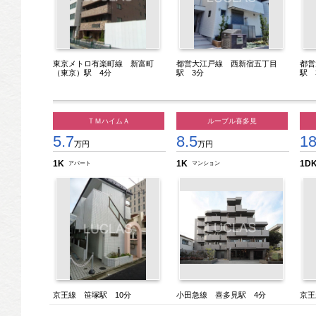
東京メトロ有楽町線 新富町
都営大江戸線 西新宿五丁目
都営
（東京）駅 4分
駅 3分
駅
ＴＭハイムＡ
ルーブル喜多見
5.7
8.5
18
万円
万円
1K
1K
1D
アパート
マンション
京王線 笹塚駅 10分
小田急線 喜多見駅 4分
京王