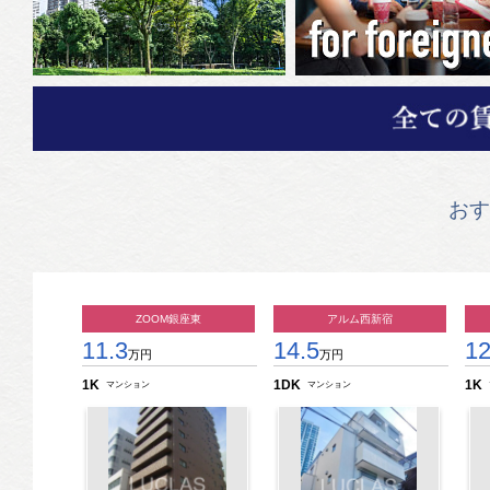
おす
ZOOM銀座東
アルム西新宿
11.3
14.5
12
万円
万円
1K
1DK
1K
マンション
マンション