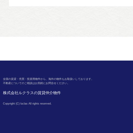
クレストコート東中野
アート・フル新宿柏木
ア
25.0
11.0
10
万円
万円
2LDK
1K
1K
マンション
アパート
全国の賃貸・売買・投資用物件から、海外の物件もお取扱いしております。
不動産についてのご相談はお気軽にお問合せください。
中央・総武線各停 東中野
東京メトロ丸ノ内線 西新宿
京
駅 3分
駅 11分
株式会社ルクラスの賃貸仲介物件
Copyright (C) luclas All rights reserved.
ＺＯＯＭ新宿御苑前
29.5
16.2
12
万円
万円
2DK
1LDK
1R
マンション
マンション