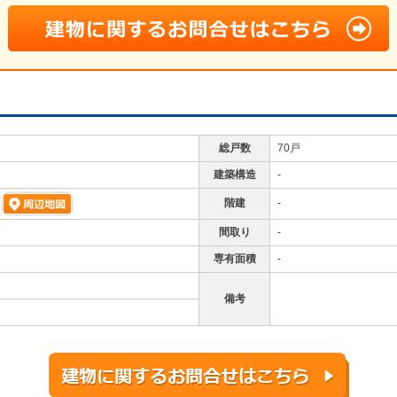
総戸数
70戸
建築構造
-
階建
-
4
間取り
-
専有面積
-
備考