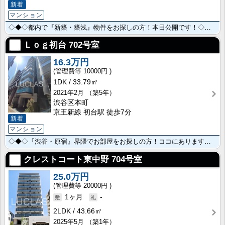
新着
マンション
◇◆◇都内で『新築・築浅』物件をお探しの方！本日公開です！◇◆◇ ～色々相談出来るお部屋を･･･
Ｌｏｇ初台
702号室
16.3万円
10000円
1DK
33.79㎡
2021年2月
（築5年）
渋谷区本町
京王新線 初台駅 徒歩7分
新着
マンション
◇◆◇『渋谷・原宿』界隈でお部屋をお探しの方！ココにあります！◇◆◇ ～やっぱ住むなら流行･･･
クレストコート東中野
704号室
25.0万円
20000円
1ヶ月
-
2LDK
43.66㎡
2025年5月
（築1年）