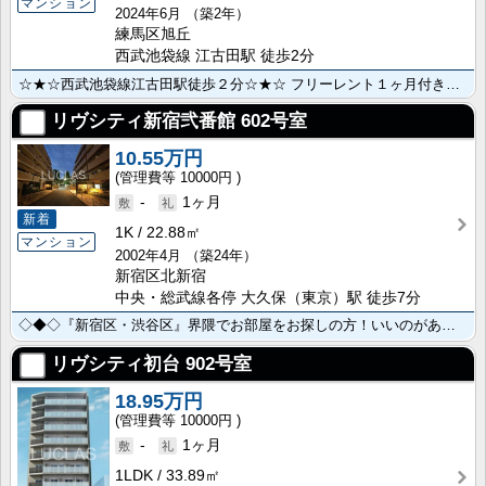
マンション
2024年6月
（築2年）
練馬区旭丘
西武池袋線 江古田駅 徒歩2分
☆★☆西武池袋線江古田駅徒歩２分☆★☆ フリーレント１ヶ月付き♪ 社宅利用可能♪ペット飼育も可能♪ ･･･
リヴシティ新宿弐番館
602号室
10.55万円
10000円
-
1ヶ月
新着
1K
22.88㎡
マンション
2002年4月
（築24年）
新宿区北新宿
中央・総武線各停 大久保（東京）駅 徒歩7分
◇◆◇『新宿区・渋谷区』界隈でお部屋をお探しの方！いいのがあります(笑)◇◆◇ ～都心へのアク･･･
リヴシティ初台
902号室
18.95万円
10000円
-
1ヶ月
1LDK
33.89㎡