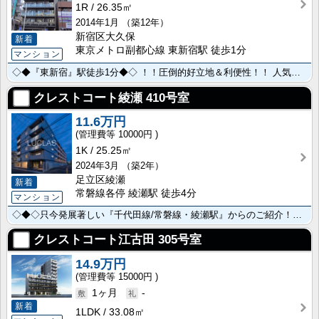
1R
26.35㎡
2014年1月
（築12年）
新宿区大久保
新着
東京メトロ副都心線 東新宿駅 徒歩1分
マンション
◇◆『東新宿』駅徒歩1分◆◇ ！！圧倒的好立地＆利便性！！ 人気のZOOMシリーズ♪ ラグジュアリー･･･
クレストコート綾瀬
410号室
11.6万円
10000円
1K
25.25㎡
2024年3月
（築2年）
足立区綾瀬
新着
常磐線各停 綾瀬駅 徒歩4分
マンション
◇◆◇只今発展著しい『千代田線/常磐線・綾瀬駅』からのご紹介！◇◆◇ ～ 住友商事が手掛ける【ク･･･
クレストコート江古田
305号室
14.9万円
15000円
1ヶ月
-
新着
1LDK
33.08㎡