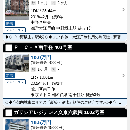
1ヶ月
1ヶ月
1DK
28.44㎡
2018年2月
（築8年）
中野区中央
新着
都営大江戸線 中野坂上駅 徒歩4分
マンション
◆◇『中野坂上』駅4分◇◆ 丸ノ内線・大江戸線利用の利便性♪ 新宿の喧騒から少し離れて、理想のUrb･･･
ＲＩＣＨＡ南千住
401号室
10.0万円
7000円
1ヶ月
-
新着
1R
19.01㎡
マンション
2025年6月
（築1年）
荒川区南千住
東京メトロ日比谷線 南千住駅 徒歩3分
◇◆◇都内城東エリアの『新築・築浅』物件のご紹介です♪◇◆◇ ～賃料控え目！初期費用抑え目！こ･･･
ガリシアレジデンス文京六義園
1002号室
16.5万円
15000円