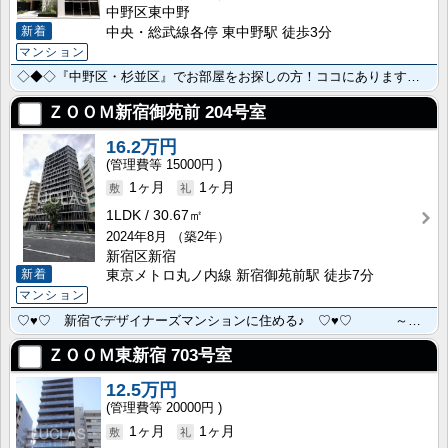
中野区東中野
新着
中央・総武線各停 東中野駅 徒歩3分
マンション
◇◆◇『中野区・杉並区』でお部屋をお探しの方！ココにあります！！◇◆◇ ～都心へのアクセス良好『J･･･
ＺＯＯＭ新宿御苑前
204号室
16.2万円
15000円
1ヶ月
1ヶ月
1LDK
30.67㎡
2024年8月
（築2年）
新宿区新宿
新着
東京メトロ丸ノ内線 新宿御苑前駅 徒歩7分
マンション
♡♥♡ 新宿でデザイナーズマンションに住める♪ ♡♥♡ ～ みんなが憧れるライフスタイルを！ ･･･
ＺＯＯＭ東新宿
703号室
12.5万円
20000円
1ヶ月
1ヶ月