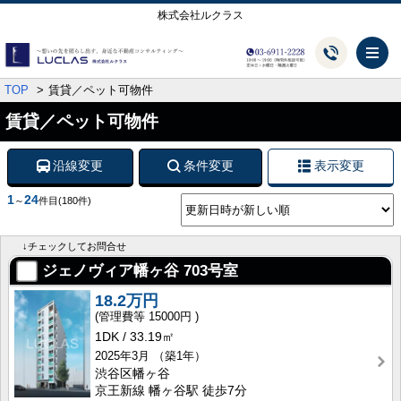
株式会社ルクラス
メ
TOP
賃貸／ペット可物件
賃貸／ペット可物件
沿線変更
条件変更
表示変更
1
24
～
件目
(180件)
↓チェックしてお問合せ
ジェノヴィア幡ヶ谷
703号室
18.2万円
15000円
1DK
33.19㎡
2025年3月
（築1年）
渋谷区幡ヶ谷
京王新線 幡ヶ谷駅 徒歩7分