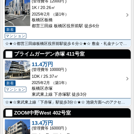
12000円
1K
20.26㎡
2025年2月
（築1年）
板橋区板橋
都営三田線 板橋区役所前駅 徒歩6分
新着
マンション
☆★☆都営三田線板橋区役所前駅徒歩６分☆★☆ 敷金・礼金ナシで初期安♪南向き・ペット相談も可能！ 現･･･
プライムガーデン赤塚
411号室
11.4万円
10000円
1DK
25.37㎡
2025年2月
（築1年）
新着
板橋区赤塚
マンション
東武東上線 下赤塚駅 徒歩3分
☆★☆東武東上線「下赤塚」駅徒歩3分☆★☆ 池袋方面へのアクセスが良く、通勤・通学や休日のお出かけ･･･
ZOOM中野West
402号室
13.4万円
16000円