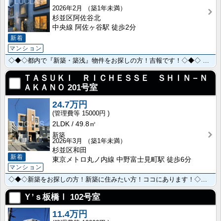
2026年2月
（築1年未満）
杉並区阿佐谷北
中央線 阿佐ヶ谷駅 徒歩2分
新着
マンション
◇◆◇都内で『新築・築浅』物件をお探しの方！吉報です！◇◆◇ ～『中野区・杉並区』界隈の大特･･･
ＴＡＳＵＫＩ ＲＩＣＨＥＳＳＥ ＳＨＩＮ－Ｎ
ＡＫＡＮＯ
201号室
24.7万円
15000円
2LDK
49.8㎡
新築
2026年3月
（築1年未満）
杉並区和田
新着
東京メトロ丸ノ内線 中野富士見町駅 徒歩6分
マンション
◇◆◇新築をお探しの方！新築に住みたい方！ココにあります！◇◆◇ ～どうせなら人気の『東京メトロ丸･･･
Ｙ’ｓ板橋Ⅰ
102号室
11.4万円