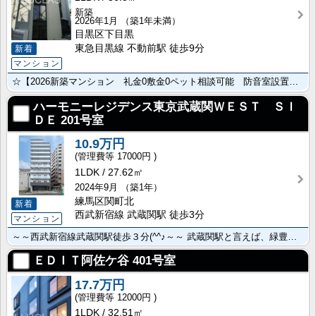
新築
2026年1月
（築1年未満）
目黒区下目黒
東急目黒線 不動前駅 徒歩9分
新着
マンション
☆【2026新築マンション 礼金0敷金0ペット相談可能 防音室設置でレアな物件】☆ バストイレ別＆独･･･
ハーモニーレジデンス東京武蔵関ＷＥＳＴ ＳＩ
ＤＥ
201号室
10.9万円
17000円
1LDK
27.62㎡
2024年9月
（築1年）
練馬区関町北
新着
西武新宿線 武蔵関駅 徒歩3分
マンション
～～西武新宿線武蔵関駅徒歩３分(^^♪～～ 武蔵関駅と言えば、緑豊かな「武蔵関公園」や、駅前商店街の･･･
ＥＤＩＴ阿佐ケ谷
401号室
17.7万円
12000円
1LDK
32.51㎡