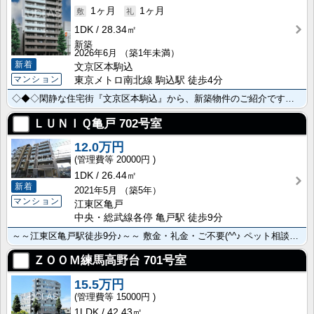
1ヶ月
1ヶ月
1DK
28.34㎡
新築
2026年6月
（築1年未満）
新着
文京区本駒込
マンション
東京メトロ南北線 駒込駅 徒歩4分
◇◆◇閑静な住宅街『文京区本駒込』から、新築物件のご紹介です！◇◆◇ ～あの人気の『ガリシア･･･
ＬＵＮＩＱ亀戸
702号室
12.0万円
20000円
1DK
26.44㎡
新着
2021年5月
（築5年）
マンション
江東区亀戸
中央・総武線各停 亀戸駅 徒歩9分
～～江東区亀戸駅徒歩9分♪～～ 敷金・礼金・ご不要(^^♪ ペット相談も可能！ エレベータや宅配ボッ･･･
ＺＯＯＭ練馬高野台
701号室
15.5万円
15000円
1LDK
42.43㎡