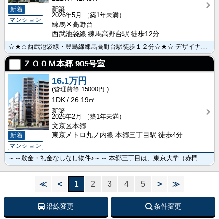
新築
新着
2026年5月
（築1年未満）
マンション
練馬区高野台
西武池袋線 練馬高野台駅 徒歩12分
☆★☆西武池袋線・豊島線練馬高野台駅徒歩１２分☆★☆ デザイナーズ物件♪二人入居やペット飼育可能なお･･･
ＺＯＯＭ本郷
905号室
16.1万円
15000円
1DK
26.19㎡
新築
2026年2月
（築1年未満）
文京区本郷
東京メトロ丸ノ内線 本郷三丁目駅 徒歩4分
新着
マンション
～～敷金・礼金なしなし物件♪～～ 本郷三丁目は、東京大学（赤門）の最寄り駅として知られる、歴史と知性･･･
≪
<
1
2
3
4
5
>
≫
沿線変更
条件変更