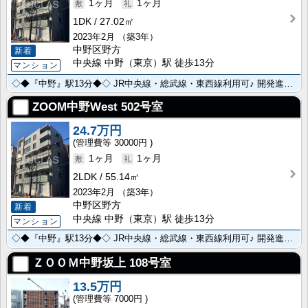
1ヶ月
1ヶ月
1DK
27.02㎡
2023年2月
（築3年）
中野区野方
新着
中央線 中野（東京）駅 徒歩13分
マンション
◇◆『中野』駅13分◆◇ JR中央線・総武線・東西線利用可♪ 開発進む【中野】エリア。 サブカルの街･･･
ZOOM中野West
502号室
24.7万円
30000円
1ヶ月
1ヶ月
2LDK
55.14㎡
2023年2月
（築3年）
中野区野方
新着
中央線 中野（東京）駅 徒歩13分
マンション
◇◆『中野』駅13分◆◇ JR中央線・総武線・東西線利用可♪ 開発進む【中野】エリア。 サブカルの街･･･
ＺＯＯＭ中野坂上
108号室
13.5万円
7000円